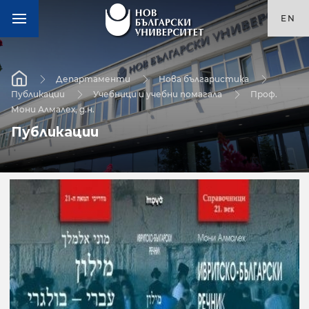
EN
Департаменти
Нова българистика
Публикации
Учебници и учебни помагала
Проф.
Мони Алмалех, д.н.
Публикации