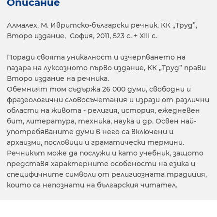
Описание
Алмалех, М. Ивритско-български речник. КК „Труд”,
Второ издание, София, 2011, 523 с. + ХІІІ с.
Поради своята уникалност и изчерпването на
пазара на луксозното първо издание, КК „Труд” прави
Второ издание на речника.
Обемният том съдържа 26 000 думи, свободни и
фразеологични словосъчетания и изрази от различни
области на живота - религия, история, ежедневен
бит, литература, техника, наука и др. Освен най-
употребяваните думи в него са включени и
архаизми, пословици и граматически термини.
Речникът може да послужи и като учебник, защото
представя характерните особености на езика и
специфичните символи от религиозната традиция,
които са непознати на българския читател.