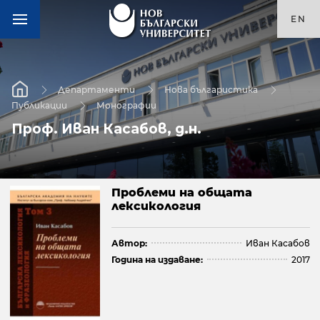
EN
Департаменти
Нова българистика
Публикации
Монографии
Проф. Иван Касабов, д.н.
Проблеми на общата
лексикология
Автор:
Иван Касабов
Година на издаване:
2017