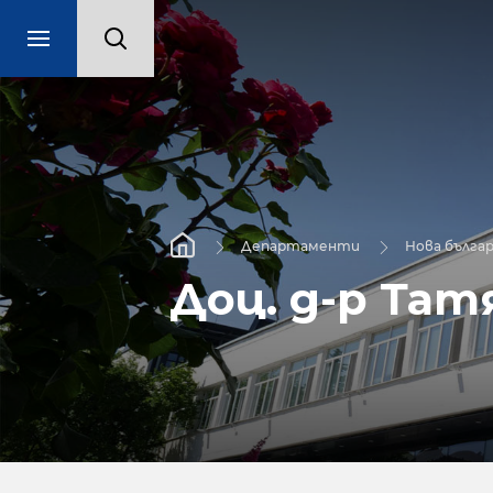
Департаменти
Нова бълга
Доц. д-р Тат