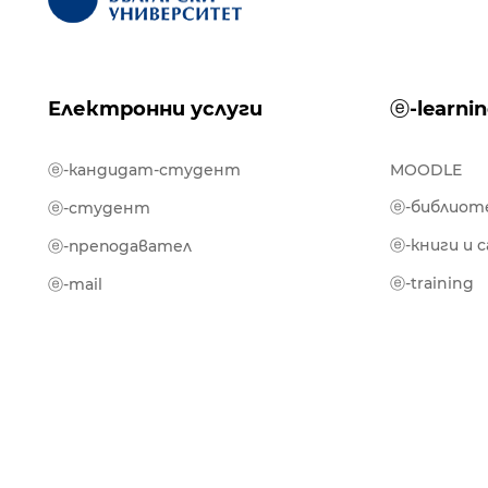
Електронни услуги
ⓔ-learni
ⓔ-кандидат-студент
MOODLE
ⓔ-библиот
ⓔ-студент
ⓔ-книги и 
ⓔ-преподавател
ⓔ-training
ⓔ-mail