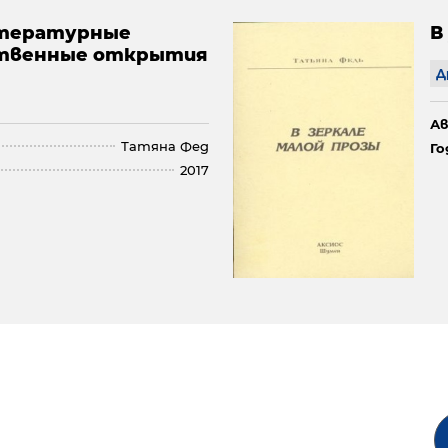
литературные
В
ственные открытия
Д
Ав
Татяна Фед
Го
2017