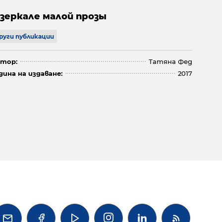
 зеркале малой прозы
руги публикации
тор:
Татяна Фед
дина на издаване:
2017



