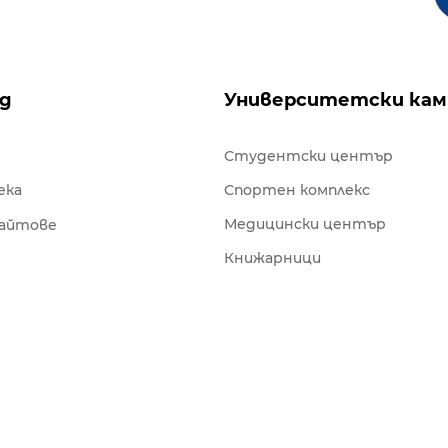
ng
Университетски кам
Студентски център
ека
Спортен комплекс
Медицински център
сайтове
Книжарници