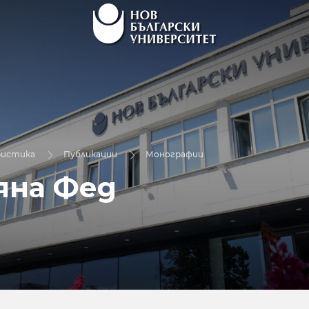
ристика
Публикации
Монографии
яна Фед