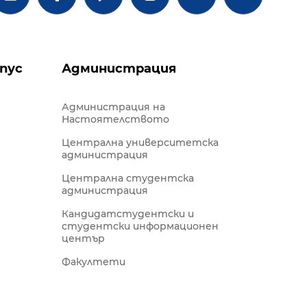
пус
Администрация
Администрация на
Настоятелството
Централна университетска
администрация
Централна студентска
администрация
Кандидатстудентски и
студентски информационен
център
Факултети