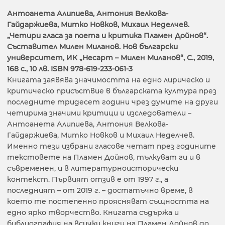
Антоанета Алипиева, Антония Велкова-
Гайдаржиева, Митко Новков, Михаил Неделчев.
„Четири гласа за поета и критика Пламен Дойнов“.
Съставител Милен Миланов. Нов български
университет, ИК „Несарт – Милен Миланов“, С., 2019,
168 с., 10 лв. ISBN 978-619-233-061-3
Книгата заявява значимостта на едно лирическо и
критическо присъствие в българската култура през
последните тридесет години чрез думите на други
четирима значими критици и изследователи –
Антоанета Алипиева, Антония Велкова-
Гайдаржиева, Митко Новков и Михаил Неделчев.
Именно тези избрани гласове четат през годините
текстовете на Пламен Дойнов, тълкуват ги и в
съвременен, и в литературноисторически
контекст. Първият отзив е от 1997 г., а
последният – от 2019 г. – достатъчно време, в
което те постепенно проясняват същността на
едно ярко творчество. Книгата съдържа и
библиография на всички книги на Пламен Дойнов до