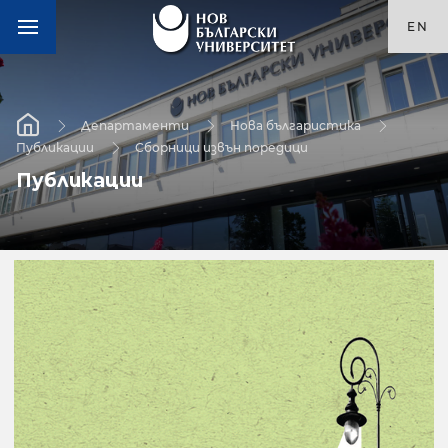
EN
Департаменти
Нова българистика
Публикации
Сборници извън поредици
Публикации