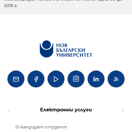
2019 г.




Електронни услуги
ⓔ-кандидат-студент
MOOD