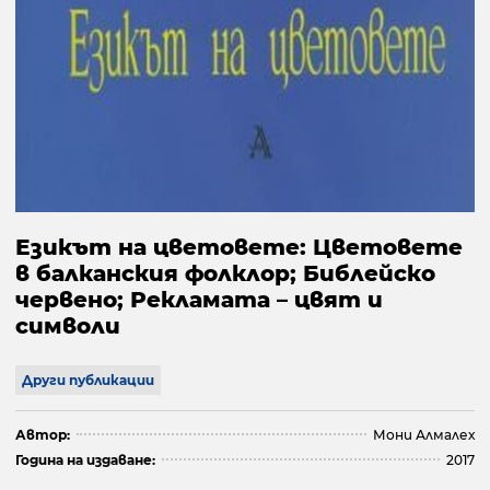
Езикът на цветовете: Цветовете
в балканския фолклор; Библейско
червено; Рекламата – цвят и
символи
Други публикации
Автор:
Мони Алмалех
Година на издаване:
2017