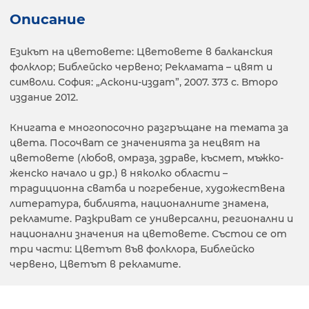
Описание
Езикът на цветовете: Цветовете в балканския
фолклор; Библейско червено; Рекламата – цвят и
символи. София: „Аскони-издат”, 2007. 373 с. Второ
издание 2012.
Книгата е многопосочно разгръщане на темата за
цвета. Посочват се значенията за нецвят на
цветовете (любов, омраза, здраве, късмет, мъжко-
женско начало и др.) в няколко области –
традиционна сватба и погребение, художествена
литература, библията, националните знамена,
рекламите. Разкриват се универсални, регионални и
национални значения на цветовете. Състои се от
три части: Цветът във фолклора, Библейско
червено, Цветът в рекламите.