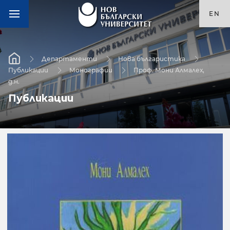
EN
Департаменти
Нова българистика
Публикации
Монографии
Проф. Мони Алмалех,
д.н.
Публикации