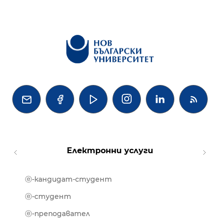




Електронни услуги
ⓔ-кандидат-студент
MOOD
ⓔ-биб
ⓔ-студент
ⓔ-кни
ⓔ-преподавател