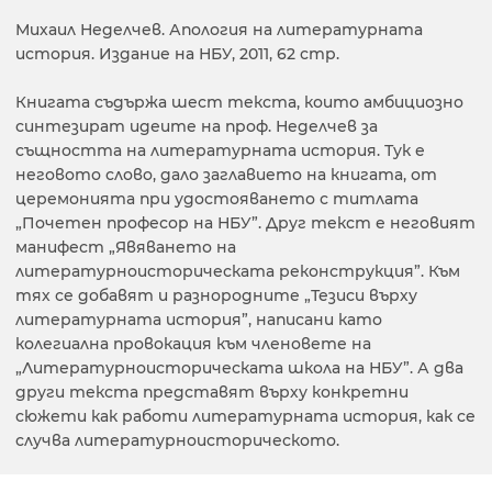
Михаил Неделчев. Апология на литературната
история. Издание на НБУ, 2011, 62 стр.
Книгата съдържа шест текста, които амбициозно
синтезират идеите на проф. Неделчев за
същността на литературната история. Тук е
неговото слово, дало заглавието на книгата, от
церемонията при удостояването с титлата
„Почетен професор на НБУ”. Друг текст е неговият
манифест „Явяването на
литературноисторическата реконструкция”. Към
тях се добавят и разнородните „Тезиси върху
литературната история”, написани като
колегиална провокация към членовете на
„Литературноисторическата школа на НБУ”. А два
други текста представят върху конкретни
сюжети как работи литературната история, как се
случва литературноисторическото.