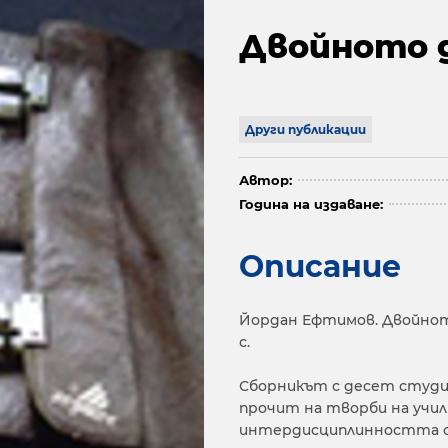
Двойното 
Други публикации
Автор:
Година на издаване:
Описание
Йордан Ефтимов. Двойното 
с.
Сборникът с десет студи
прочит на творби на учил
интердисциплинността с