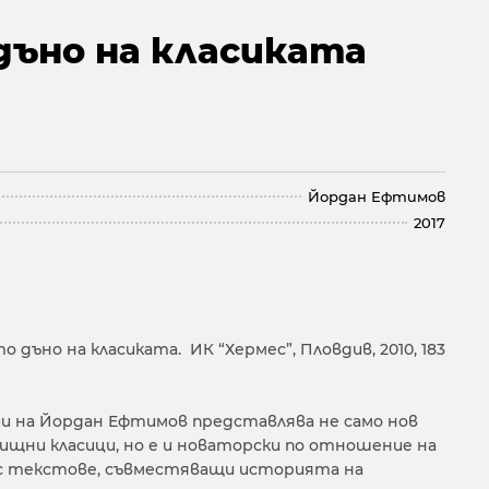
дъно на класиката
Йордан Ефтимов
2017
дъно на класиката. ИК “Хермес”, Пловдив, 2010, 183
и на Йордан Ефтимов представлява не само нов
ищни класици, но е и новаторски по отношение на
 текстове, съвместяващи историята на