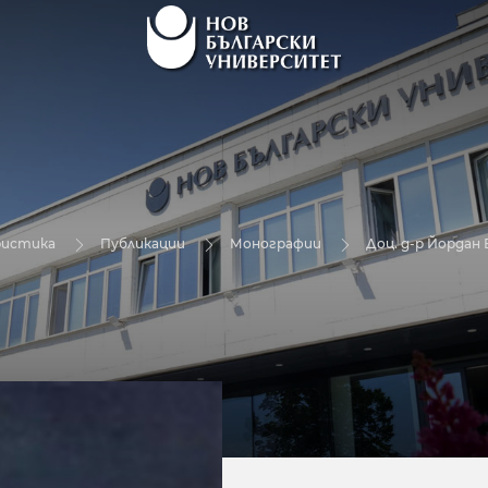
ристика
Публикации
Монографии
Доц. д-р Йорда