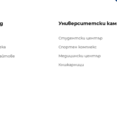
ng
Университетски кам
Студентски център
ека
Спортен комплекс
Медицински център
сайтове
Книжарници