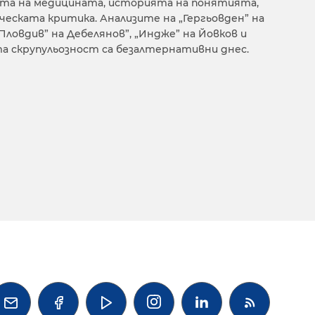
та на медицината, историята на понятията,
еската критика. Анализите на „Гергьовден” на
„Пловдив” на Дебелянов”, „Индже” на Йовков и
та скрупульозност са безалтернативни днес.



