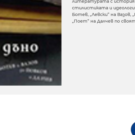
литературата с история
стилистиката и идеологич
Ботев, „Левски” на Вазов, 
„Поет” на Далчев по своя