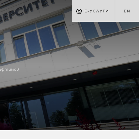
Е-УСЛУГИ
EN
н Ефтимов