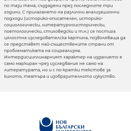
по тази тема, създадени през последните три
години. С прилагането на различни анализационни
подходи (историко-описателен, историко-
социологически, литературноисторически,
поетологически, стиховедски и т.н.) се постига
цялостна изследователска картина, позволяваща да
се представят най-съществените страни от
проблематиката на соцреализма.
Интердисциплинарният характер на изданието е
само маркиран чрез изследвания не само на
литературата, но и с по-кратки текстове за
киното, театъра и изобразителното изкуство.