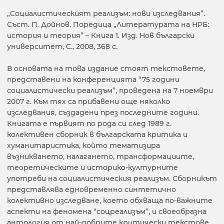
„Социалистическият реализъм: нови изследвания”.
Съст. П. Дойнов. Поредица „Литературата на НРБ:
история и теория” – Книга 1. Изд. Нов български
университет, С., 2008, 368 с.
В основата на това издание стоят текстовете,
представени на конференцията “75 години
социалистически реализъм”, проведена на 7 ноември
2007 г. Към тях са прибавени още няколко
изследвания, създадени през последните години.
Книгата е първият по рода си след 1989 г.
колективен сборник в българската критика и
хуманитаристика, който тематизира
възникването, налагането, трансформациите,
теоретическите и историко-културните
употреби на социалистическия реализъм. Сборникът
представлява едновременно синтетично
колективно изследване, което обхваща по-важните
аспекти на феномена “соцреализъм”, и своеобразна
антология от най-добрите критически текстове