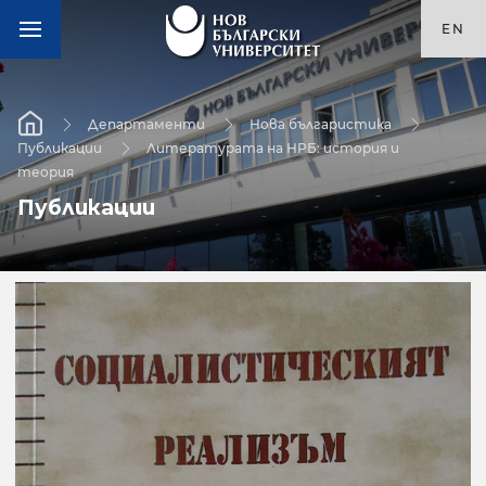
EN
Департаменти
Нова българистика
Публикации
Литературата на НРБ: история и
теория
Публикации