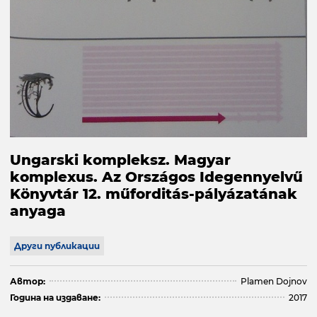
Ungarski kompleksz. Magyar
komplexus. Az Országos Idegennyelvű
Könyvtár 12. műforditás-pályázatának
anyaga
Други публикации
Автор:
Plamen Dojnov
Година на издаване:
2017