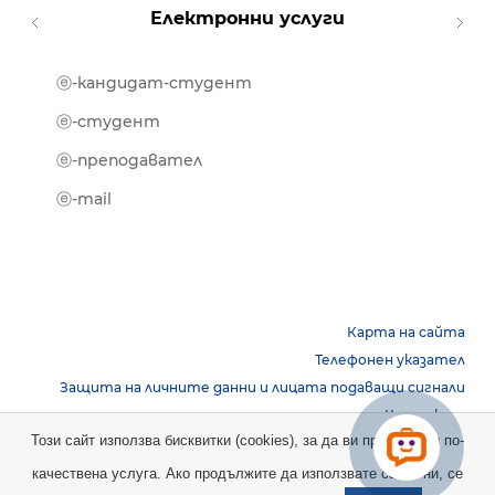
Електронни услуги
ⓔ-кандидат-студент
MOOD
ⓔ-биб
ⓔ-студент
ⓔ-кни
ⓔ-преподавател
ⓔ-trai
ⓔ-mail
Карта на сайта
Телефонен указател
Защита на личните данни и лицата подаващи сигнали
Контакти
Този сайт използва бисквитки (cookies), за да ви предостави по-
качествена услуга. Ако продължите да използвате сайта ни, се
Copyright © 2026 НБУ. Всички права запазени.