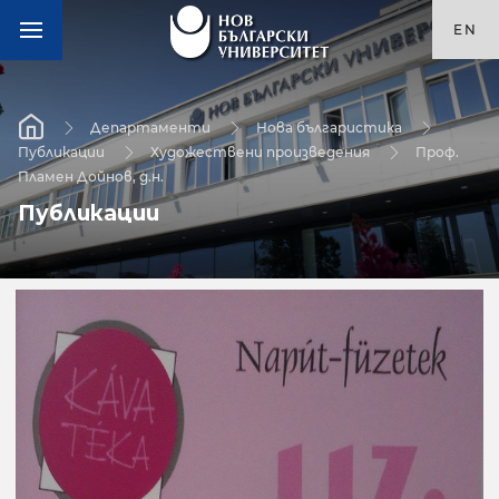
EN
Департаменти
Нова българистика
Публикации
Художествени произведения
Проф.
Пламен Дойнов, д.н.
Публикации