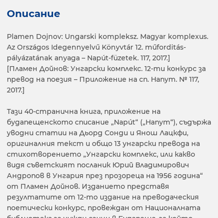
Описание
Plamen Dojnov: Ungarski kompleksz. Magyar komplexus.
Az Országos Idegennyelvű Könyvtár 12. műforditás-
pályázatának anyaga – Napút-füzetek. 117, 2017.]
[Пламен Дойнов: Унгарски комплекс. 12-ти конкурс за
превод на поезия – Приложение на сп. Напут. № 117,
2017.]
Тази 40-странична книга, приложение на
будапещенското списание „Napút“ („Напут“), съдържа
уводни статии на Дьорд Сонди и Янош Лацкфи,
оригиналния текст и общо 13 унгарски превода на
стихотворението „Унгарски комплекс, или какво
видя съветският посланик Юрий Владимирович
Андропов в Унгария през прозореца на 1956 година“
от Пламен Дойнов. Изданието представя
резултатите от 12-то издание на преводаческия
поетически конкурс, провеждан от Националната